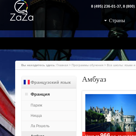
8 (495) 236-01-37, 8 (80
Страны
Вы находитесь здесь:
Главная
>
Программы обучения
>
Все школы: языки и
Амбуаз
Французский язык
Франция
Париж
Ницца
Ла Рошель
966