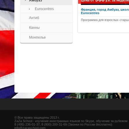
Амбуаз
Цена от
у.е.
за недел
Eurocentres
Франция, город Амбуаз, школ
Eurocentres
Антиб
Программа для взрослых старше
Канны
Монпелье
© Все права защищены 2013 г.
ZaZa School - изучение иностранных языков по Skype, обучение за рубежом
8 (495) 236-01-37, 8 (800) 200-31-69 (Звонки по России бесплатно)
info@zazaschool.com