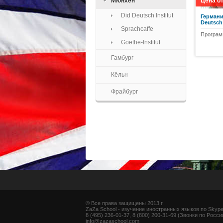
Мюнхен
Цена о
Did Deutsch Institut
Германи
Deutsch 
Sprachcaffe
Програм
Goethe-Institut
Гамбург
Кёльн
Фрайбург
© Все права защищены 2013 г.
ZaZa School - изучение иностранных языков по Skyp
8 (495) 236-01-37, 8 (800) 200-31-69 (Звонки по Росс
info@zazaschool.com