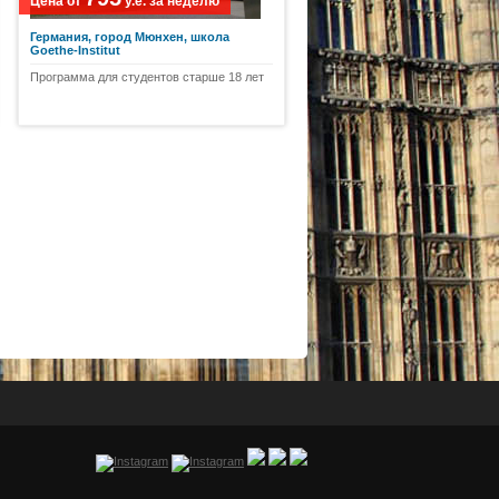
Цена от
у.е.
за неделю
Германия, город Мюнхен, школа
Goethe-Institut
Программа для студентов старше 18 лет