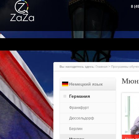
8 (4
Вы находитесь здесь:
Главная
>
Программы обуче
Мюн
Немецкий язык
Германия
Франкфурт
Дюссельдорф
Берлин