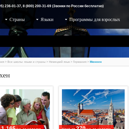
95) 236-01-37, 8 (800) 200-31-69 (Звонки по России бесплатно)
Страны
Языки
Программы для взрослых
ния
>
Все школы: языки и страны
>
Немецкий язык
>
Германия
>
Мюнхен
хен
Заявка на обучение
1 165
270