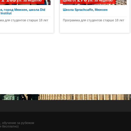
т
у.е.
за неделю
Цена от
у.е.
за неделю
я, город Мюнхен, школа Did
Школа Sprachсaffe, Мюнхен
Institut
ма для студентов старше 18 лет
Программа для студентов старше 18 лет
e, обучение за рубежом
ии бесплатно)